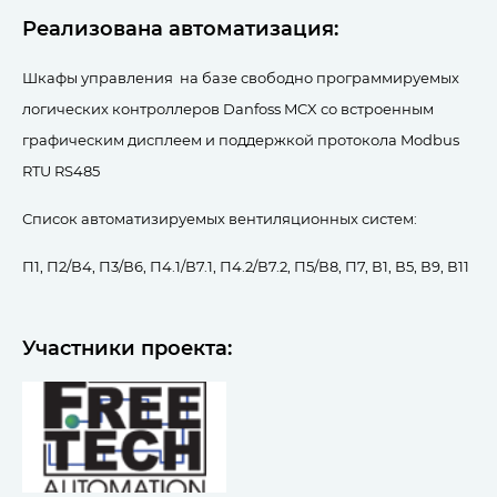
Реализована автоматизация:
Шкафы управления на базе свободно программируемых
логических контроллеров Danfoss MCX со встроенным
графическим дисплеем и поддержкой протокола Modbus
RTU RS485
Список автоматизируемых вентиляционных систем:
П1, П2/В4, П3/В6, П4.1/В7.1, П4.2/В7.2, П5/В8, П7, В1, В5, В9, В11
Участники проекта: