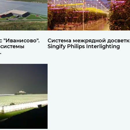
 "Иванисово".
Система межрядной досветк
 системы
Singify Philips Interlighting
.