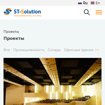
Ru
En
Проекты
Проекты
...
Все
Промышленность
Склады
Офисные здания