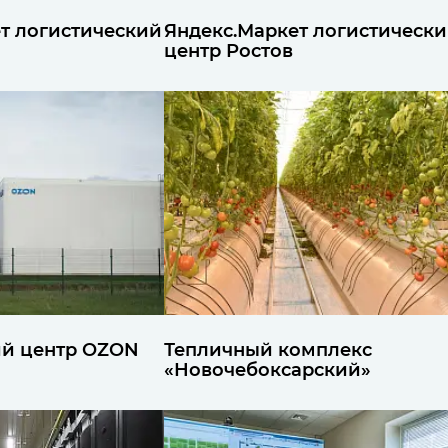
т логистический
Яндекс.Маркет логистическ
а
центр Ростов
ий центр OZON
Тепличный комплекс
«Новочебоксарский»