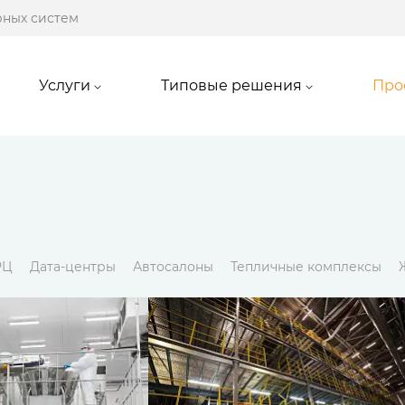
рных систем
Услуги
Типовые решения
Про
РЦ
Дата-центры
Автосалоны
Тепличные комплексы