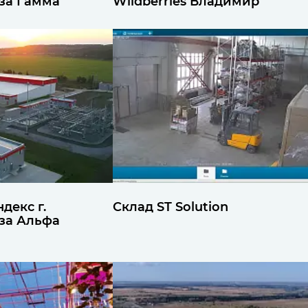
за Гамма
Wildberries Владимир
декс г.
Склад ST Solution
за Альфа