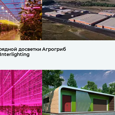
рядной досветки
Агрогриб
 Interlighting